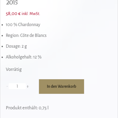
2015
58,00
€
inkl. MwSt.
100 % Chardonnay
Region:
Côte de Blancs
Dosage: 2 g
Alkoholgehalt: 12 %
Vorrätig
-
+
In den Warenkorb
Victor
&
Charles
Produkt enthält: 0,75
l
Le
Blanc