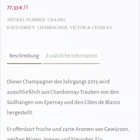
77,33
€
/
l
de
Blancs
ARTIKELNUMMER:
CHA2003
2015
KATEGORIEN:
CHAMPAGNER
,
VICTOR & CHARLES
Menge
Beschreibung
Zusätzliche Information
Dieser Champagner des Jahrgangs 2015 wird
ausschließlich aus Chardonnay-Trauben von den
Südhängen von Epernay und den Côtes de Blancs
hergestellt.
Er offenbart frische und zarte Aromen von Gewürzen,
weißen Blüten, Ingwer und Steinobst. Ein