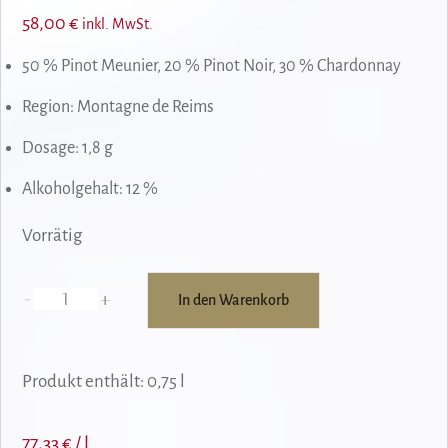
58,00
€
inkl. MwSt.
50 % Pinot Meunier, 20 % Pinot Noir, 30 % Chardonnay
Region: Montagne de Reims
Dosage: 1,8 g
Alkoholgehalt: 12 %
Vorrätig
-
+
In den Warenkorb
Sylvie
Moreau
Edition
Produkt enthält: 0,75
l
N°11
Menge
77,33
€
/
l