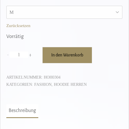
Zurücksetzen
Vorrätig
-
+
In den Warenkorb
Hoodie
Herren
"CHAMPAGNJAAA"
ARTIKELNUMMER:
HOH0304
–
KATEGORIEN:
FASHION
,
HOODIE HERREN
navy
Menge
Beschreibung