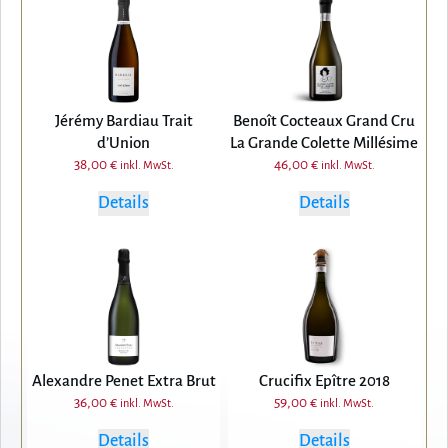
Jérémy Bardiau Trait
Benoît Cocteaux Grand Cru
d’Union
La Grande Colette Millésime
38,00
€
46,00
€
inkl. MwSt.
inkl. MwSt.
Details
Details
Alexandre Penet Extra Brut
Crucifix Epître 2018
36,00
€
59,00
€
inkl. MwSt.
inkl. MwSt.
Details
Details