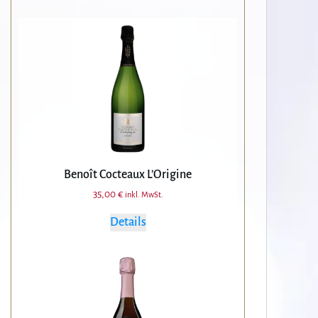
Benoît Cocteaux L’Origine
35,00
€
inkl. MwSt.
Details