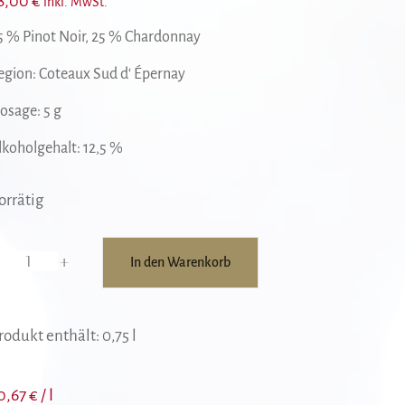
8,00
€
inkl. MwSt.
5 % Pinot Noir, 25 % Chardonnay
egion: Coteaux Sud d‘ Épernay
osage: 5 g
lkoholgehalt: 12,5 %
orrätig
+
In den Warenkorb
meline
e
loovere
rodukt enthält: 0,75
l
5/25
enge
0,67
€
/
l