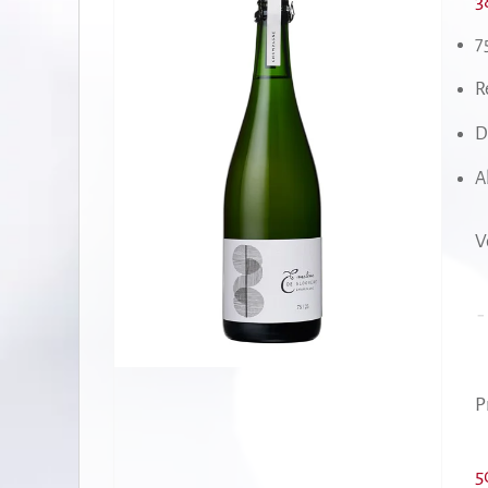
3
7
R
D
A
V
-
E
d
S
P
7
M
5