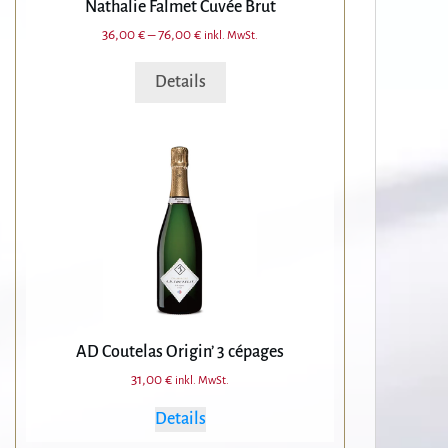
Nathalie Falmet Cuvée Brut
auf
36,00
€
–
76,00
€
inkl. MwSt.
der
Produktseite
Details
gewählt
werden
AD Coutelas Origin’ 3 cépages
31,00
€
inkl. MwSt.
Details