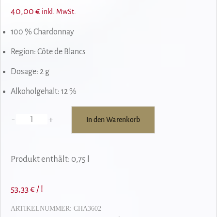
40,00
€
inkl. MwSt.
100 % Chardonnay
Region: Côte de Blancs
Dosage: 2 g
Alkoholgehalt: 12 %
-
+
In den Warenkorb
Clément
&
Fils
Produkt enthält: 0,75
l
Adonis
Annua
53,33
€
/
l
Menge
ARTIKELNUMMER:
CHA3602