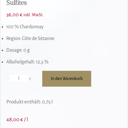
Sulfites
36,00
€
inkl. MwSt.
100 % Chardonnay
Region: Côte de Sézanne
Dosage: 0 g
Alkoholgehalt: 12,5 %
-
+
In den Warenkorb
Benoît
Cocteaux
Libre
Produkt enthält: 0,75
l
Penseur
Sans
48,00
€
/
l
Sulfites
Menge