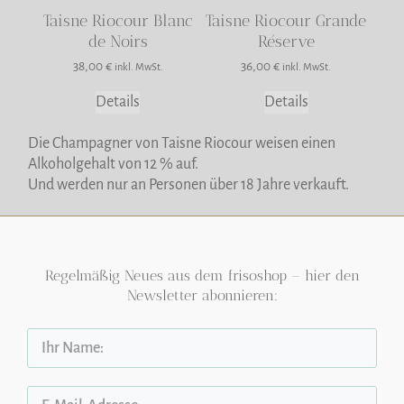
Taisne Riocour Blanc
Taisne Riocour Grande
de Noirs
Réserve
38,00
€
36,00
€
inkl. MwSt.
inkl. MwSt.
Details
Details
Die Champagner von Taisne Riocour weisen einen
Alkoholgehalt von 12 % auf.
Und werden nur an Personen über 18 Jahre verkauft.
Regelmäßig Neues aus dem frisoshop – hier den
Newsletter abonnieren: