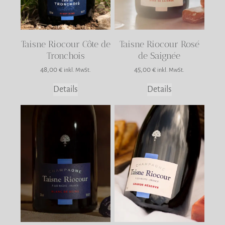
Taisne Riocour Côte de
Taisne Riocour Rosé
Tronchois
de Saignée
48,00
€
45,00
€
inkl. MwSt.
inkl. MwSt.
Details
Details