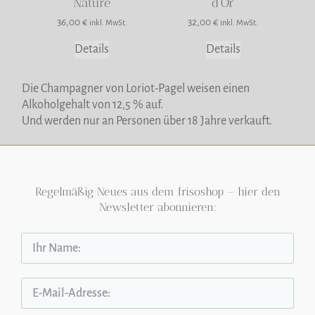
Nature
d’Or
36,00
€
32,00
€
inkl. MwSt.
inkl. MwSt.
Details
Details
Die Champagner von Loriot-Pagel weisen einen
Alkoholgehalt von 12,5 % auf.
Und werden nur an Personen über 18 Jahre
verkauft.
Regelmäßig Neues aus dem frisoshop – hier den
Newsletter abonnieren: