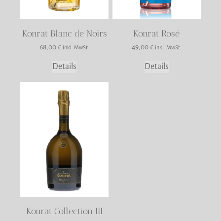
Konrat Blanc de Noirs
Konrat Rosé
68,00
€
49,00
€
inkl. MwSt.
inkl. MwSt.
Details
Details
Dieses
Produkt
weist
mehrere
Varianten
auf.
Die
Optionen
können
auf
Konrat Collection III
der