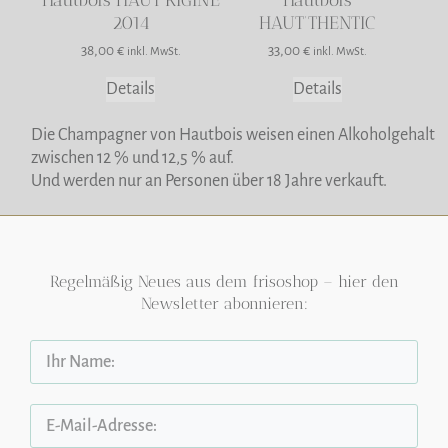
2014
HAUT’THENTIC
38,00
€
33,00
€
inkl. MwSt.
inkl. MwSt.
Details
Details
Die Champagner von Hautbois weisen einen Alkoholgehalt
zwischen 12 % und 12,5 % auf.
Und werden nur an Personen über 18 Jahre verkauft.
Regelmäßig Neues aus dem frisoshop – hier den
Newsletter abonnieren: